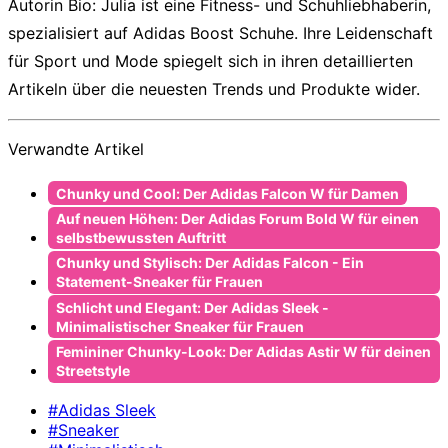
Autorin Bio:
Julia ist eine Fitness- und Schuhliebhaberin,
spezialisiert auf Adidas Boost Schuhe. Ihre Leidenschaft
für Sport und Mode spiegelt sich in ihren detaillierten
Artikeln über die neuesten Trends und Produkte wider.
Verwandte Artikel
Chunky und Cool: Der Adidas Falcon W für Damen
Auf neuen Höhen: Der Adidas Forum Bold W für einen
selbstbewussten Auftritt
Chunky und Stylisch: Der Adidas Falcon - Ein
Statement-Sneaker für Frauen
Schlicht und Elegant: Der Adidas Sleek -
Minimalistischer Sneaker für Frauen
Femininer Chunky-Look: Der Adidas Astir W für deinen
Streetstyle
#Adidas Sleek
#Sneaker