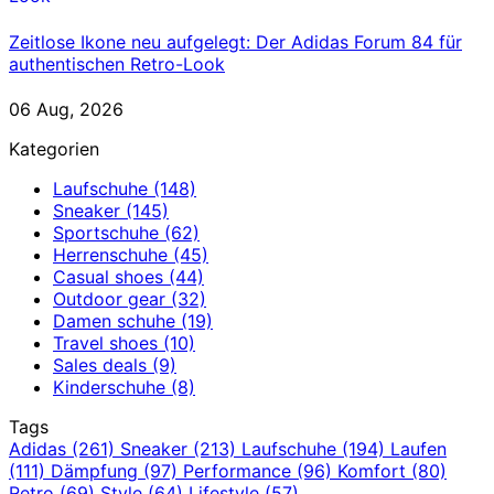
Zeitlose Ikone neu aufgelegt: Der Adidas Forum 84 für
authentischen Retro-Look
06 Aug, 2026
Kategorien
Laufschuhe
(148)
Sneaker
(145)
Sportschuhe
(62)
Herrenschuhe
(45)
Casual shoes
(44)
Outdoor gear
(32)
Damen schuhe
(19)
Travel shoes
(10)
Sales deals
(9)
Kinderschuhe
(8)
Tags
Adidas
(261)
Sneaker
(213)
Laufschuhe
(194)
Laufen
(111)
Dämpfung
(97)
Performance
(96)
Komfort
(80)
Retro
(69)
Style
(64)
Lifestyle
(57)