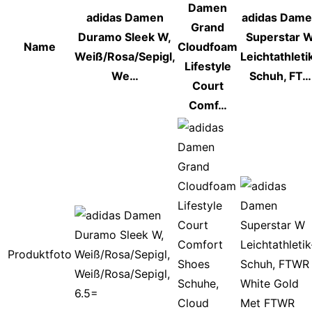
Damen
adidas Damen
adidas Dam
Grand
Duramo Sleek W,
Superstar 
Name
Cloudfoam
Weiß/Rosa/Sepigl,
Leichtathleti
Lifestyle
We…
Schuh, FT…
Court
Comf…
Produktfoto