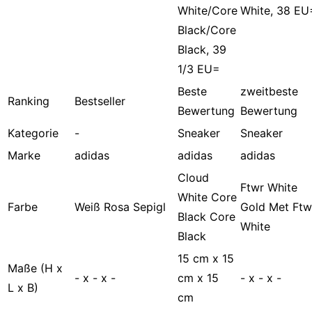
Beste
zweitbeste
Ranking
Bestseller
Bewertung
Bewertung
Kategorie
-
Sneaker
Sneaker
Marke
adidas
adidas
adidas
Cloud
Ftwr White
White Core
Farbe
Weiß Rosa Sepigl
Gold Met Ftw
Black Core
White
Black
15 cm x 15
Maße (H x
- x - x -
cm x 15
- x - x -
L x B)
cm