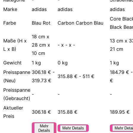
Marke
adidas
adidas
adidas
Core Blac
Farbe
Blau Rot
Carbon Carbon Blau
Black Bea
18 cm x
Maße (H x
13 cm x 3
28 cm x
- x - x -
L x B)
21 cm
10 cm
Gewicht
1 kg
0 kg
1 kg
Preisspanne
306.18 € -
184.79 € 
315.88 € - 511 €
(Neu)
319.73 €
€
Preisspanne
-
-
-
(Gebraucht)
Aktueller
306.18 €
315.88 €
189.95 €
Preis
Mehr
Mehr Details
Mehr Detai
Details