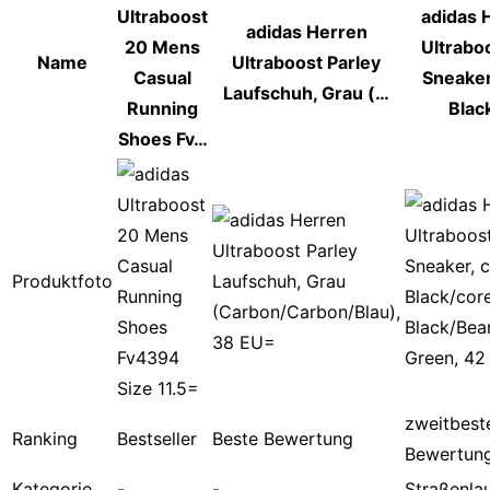
Ultraboost
adidas 
adidas Herren
20 Mens
Ultraboo
Name
Ultraboost Parley
Casual
Sneaker
Laufschuh, Grau (…
Running
Blac
Shoes Fv…
Produktfoto
zweitbest
Ranking
Bestseller
Beste Bewertung
Bewertun
Kategorie
-
-
Straßenla