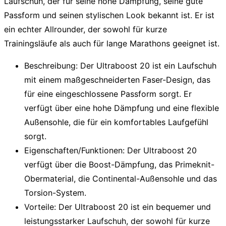
Laufschuh, der für seine
hohe Dämpfung
, seine
gute
Passform
und seinen
stylischen Look
bekannt ist. Er ist
ein echter Allrounder, der sowohl für kurze
Trainingsläufe als auch für lange Marathons geeignet ist.
Beschreibung
: Der Ultraboost 20 ist ein Laufschuh
mit einem
maßgeschneiderten Faser-Design
, das
für eine
eingeschlossene Passform
sorgt. Er
verfügt über eine
hohe Dämpfung
und eine
flexible
Außensohle
, die für ein komfortables Laufgefühl
sorgt.
Eigenschaften/Funktionen
: Der Ultraboost 20
verfügt über die
Boost-Dämpfung
, das
Primeknit-
Obermaterial
, die
Continental-Außensohle
und das
Torsion-System
.
Vorteile
: Der Ultraboost 20 ist ein
bequemer und
leistungsstarker Laufschuh
, der sowohl für kurze