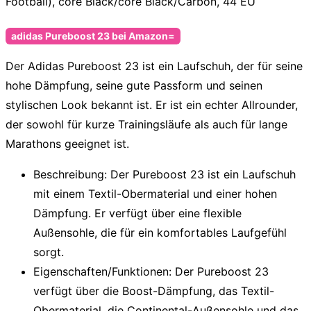
Football), core Black/core Black/Carbon, 44 EU
adidas Pureboost 23 bei Amazon=
Der
Adidas Pureboost 23
ist ein Laufschuh, der für seine
hohe Dämpfung
, seine
gute Passform
und seinen
stylischen Look
bekannt ist. Er ist ein echter Allrounder,
der sowohl für kurze Trainingsläufe als auch für lange
Marathons geeignet ist.
Beschreibung
: Der Pureboost 23 ist ein Laufschuh
mit einem
Textil-Obermaterial
und einer
hohen
Dämpfung
. Er verfügt über eine
flexible
Außensohle
, die für ein komfortables Laufgefühl
sorgt.
Eigenschaften/Funktionen
: Der Pureboost 23
verfügt über die
Boost-Dämpfung
, das
Textil-
Obermaterial
, die
Continental-Außensohle
und das