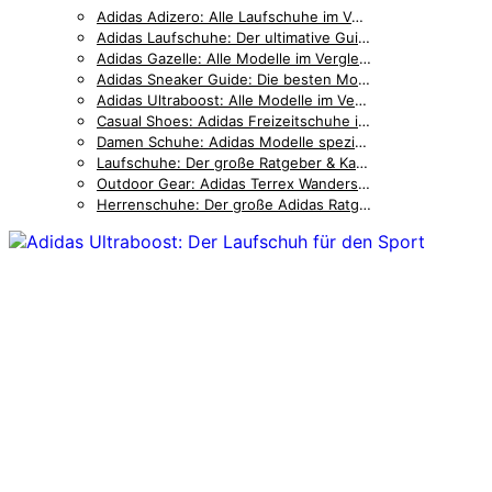
Adidas Adizero: Alle Laufschuhe im Vergleich — Pro, Boston, SL & mehr [2026]
Adidas Laufschuhe: Der ultimative Guide für jeden Läufer
Adidas Gazelle: Alle Modelle im Vergleich — Bold, Indoor & Classic [2026]
Adidas Sneaker Guide: Die besten Modelle für Lifestyle und Alltag
Adidas Ultraboost: Alle Modelle im Vergleich — Light, DNA & Gore-Tex [2026]
Casual Shoes: Adidas Freizeitschuhe im Überblick
Damen Schuhe: Adidas Modelle speziell für Frauen
Laufschuhe: Der große Ratgeber & Kaufberatung
Outdoor Gear: Adidas Terrex Wanderschuhe & Trail-Running
Herrenschuhe: Der große Adidas Ratgeber & Kaufberatung