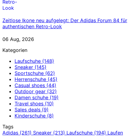
Zeitlose Ikone neu aufgelegt: Der Adidas Forum 84 für
authentischen Retro-Look
06 Aug, 2026
Kategorien
Laufschuhe
(148)
Sneaker
(145)
Sportschuhe
(62)
Herrenschuhe
(45)
Casual shoes
(44)
Outdoor gear
(32)
Damen schuhe
(19)
Travel shoes
(10)
Sales deals
(9)
Kinderschuhe
(8)
Tags
Adidas
(261)
Sneaker
(213)
Laufschuhe
(194)
Laufen