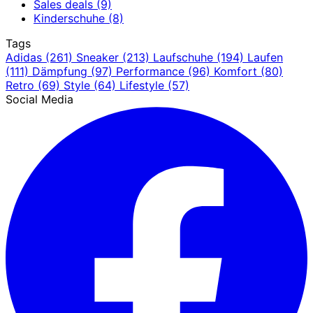
Sales deals
(9)
Kinderschuhe
(8)
Tags
Adidas
(261)
Sneaker
(213)
Laufschuhe
(194)
Laufen
(111)
Dämpfung
(97)
Performance
(96)
Komfort
(80)
Retro
(69)
Style
(64)
Lifestyle
(57)
Social Media