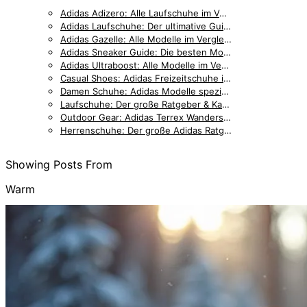
Adidas Adizero: Alle Laufschuhe im Vergleich — Pro, Boston, SL & mehr [2026]
Adidas Laufschuhe: Der ultimative Guide für jeden Läufer
Adidas Gazelle: Alle Modelle im Vergleich — Bold, Indoor & Classic [2026]
Adidas Sneaker Guide: Die besten Modelle für Lifestyle und Alltag
Adidas Ultraboost: Alle Modelle im Vergleich — Light, DNA & Gore-Tex [2026]
Casual Shoes: Adidas Freizeitschuhe im Überblick
Damen Schuhe: Adidas Modelle speziell für Frauen
Laufschuhe: Der große Ratgeber & Kaufberatung
Outdoor Gear: Adidas Terrex Wanderschuhe & Trail-Running
Herrenschuhe: Der große Adidas Ratgeber & Kaufberatung
Showing Posts From
Warm